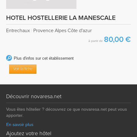
HOTEL HOSTELLERIE LA MANESCALE
Entrechaux
|
Provence Alpes Côte d'azur
80,00 €
à partir de
Plus d'infos sur cet établissement
Voir la fiche
Découvrir novaresa.net
Vous êtes hôtelier ? découvrez ce que novaresa.net peut vous
apporter.
En savoir plus
Ajoutez votre hôtel