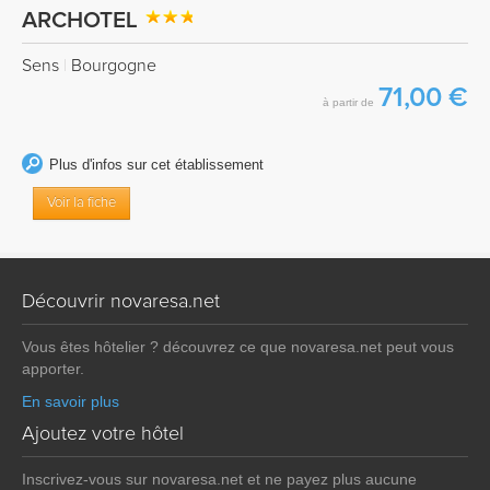
ARCHOTEL
Sens
|
Bourgogne
71,00 €
à partir de
Plus d'infos sur cet établissement
Voir la fiche
Découvrir novaresa.net
Vous êtes hôtelier ? découvrez ce que novaresa.net peut vous
apporter.
En savoir plus
Ajoutez votre hôtel
Inscrivez-vous sur novaresa.net et ne payez plus aucune