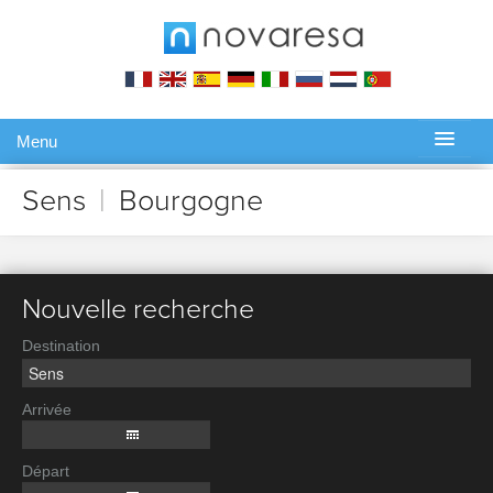
Menu
Gérer ma réservation
Sens
|
Bourgogne
Nouvelle recherche
Destination
Arrivée
Départ