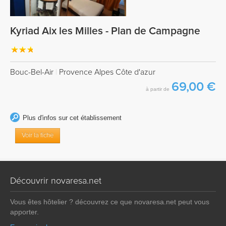
Kyriad Aix les Milles - Plan de Campagne
Bouc-Bel-Air
|
Provence Alpes Côte d'azur
69,00 €
à partir de
Plus d'infos sur cet établissement
Voir la fiche
Découvrir novaresa.net
Vous êtes hôtelier ? découvrez ce que novaresa.net peut vous
apporter.