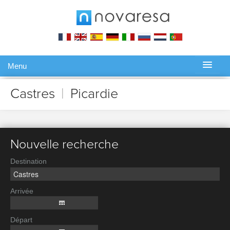
Menu
Gérer ma réservation
Castres
|
Picardie
Nouvelle recherche
Destination
Arrivée
Départ