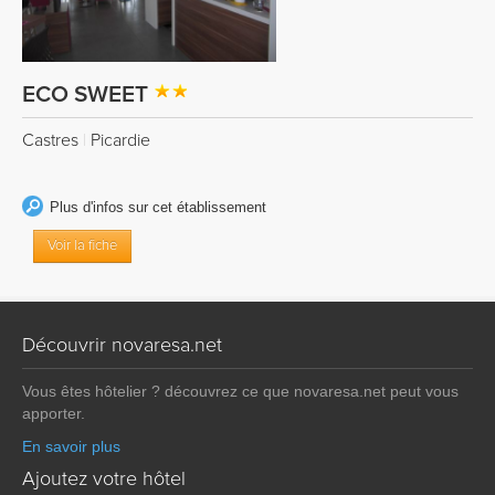
ECO SWEET
Castres
|
Picardie
Plus d'infos sur cet établissement
Voir la fiche
Découvrir novaresa.net
Vous êtes hôtelier ? découvrez ce que novaresa.net peut vous
apporter.
En savoir plus
Ajoutez votre hôtel