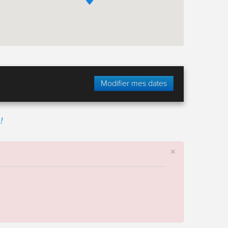
Modifier mes dates
!
×