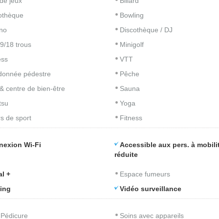
 de jeux
Billard
iothèque
Bowling
no
Discothèque / DJ
 9/18 trous
Minigolf
ess
VTT
onnée pédestre
Pêche
& centre de bien-être
Sauna
tsu
Yoga
s de sport
Fitness
nexion Wi-Fi
Accessible aux pers. à mobili
réduite
l +
Espace fumeurs
ing
Vidéo surveillance
 Pédicure
Soins avec appareils