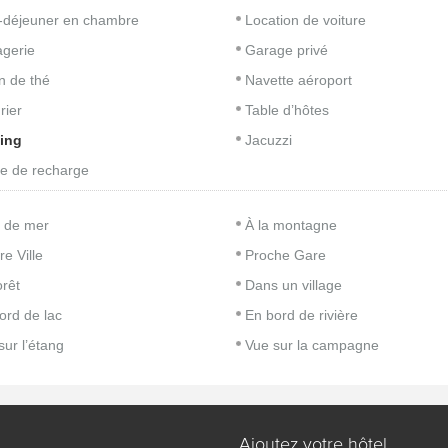
t-déjeuner en chambre
Location de voiture
gerie
Garage privé
n de thé
Navette aéroport
rier
Table d’hôtes
ing
Jacuzzi
e de recharge
 de mer
À la montagne
re Ville
Proche Gare
orêt
Dans un village
ord de lac
En bord de rivière
sur l’étang
Vue sur la campagne
Ajoutez votre hôtel