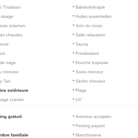
s Thalasso
Balnéothérapie
 visage
Huiles essentielles
asse solarium
Soin du corps
res chaudes
Salle relaxation
nerie
Sauna
zzi
Privatisation
de nage
Douche tropicale
u minceur
Soins minceur
y Tan
Sèche cheveux
ine extérieure
Plage
age cranien
UV
ing gratuit
Animaux acceptés
Parking payant
bre familiale
Blanchisserie