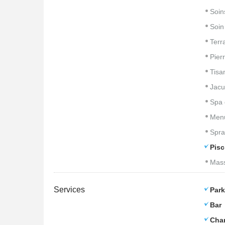
Soin
Soin
Terr
Pier
Tisa
Jacu
Spa 
Men
Spra
Pisc
Mass
Services
Park
Bar
Cham