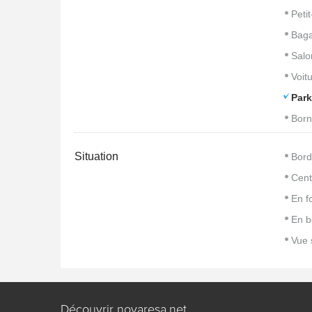
Peti
Baga
Salo
Voitu
Park
Born
Situation
Bord
Cent
En f
En b
Vue 
Découvrir novaresa.net