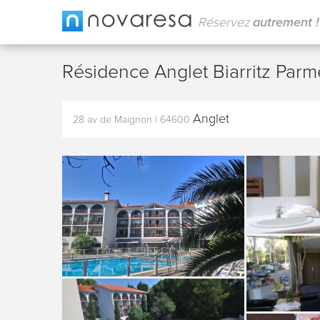
Réservez
autrement !
Résidence Anglet Biarritz Par
Anglet
28 av de Maignon
|
64600