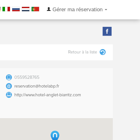
Gérer ma réservation
Retour à la liste
0559528765
reservation@hotelabp.fr
http://www.hotel-anglet-biarritz.com