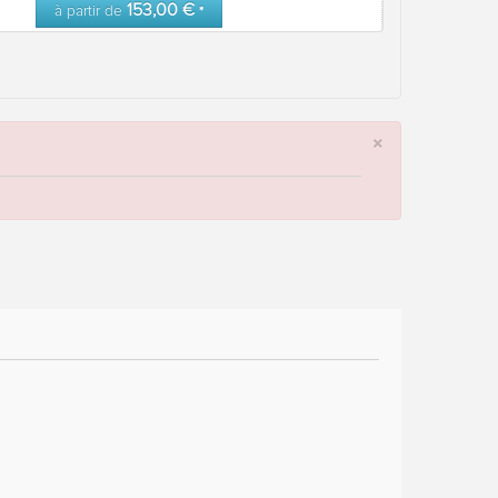
153,00 €
à partir de
*
×