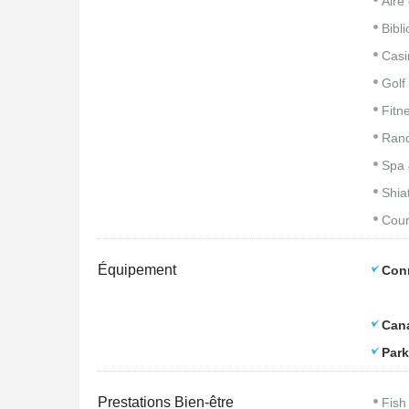
Aire
Bibl
Casi
Golf
Fitn
Rand
Spa 
Shia
Cour
Équipement
Con
Cana
Park
Prestations Bien-être
Fish