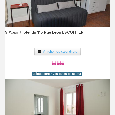
9 Apparthotel du 115 Rue Leon ESCOFFIER
[voir la fiche détail]
Afficher les calendriers
-
Sélectionner vos dates de séjour