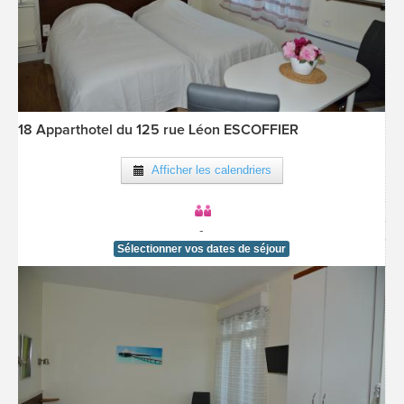
18 Apparthotel du 125 rue Léon ESCOFFIER
[voir la fiche détail]
Afficher les calendriers
-
Sélectionner vos dates de séjour