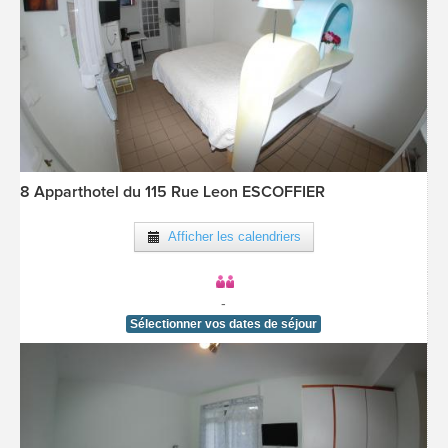
8 Apparthotel du 115 Rue Leon ESCOFFIER
[voir la fiche détail]
Afficher les calendriers
-
Sélectionner vos dates de séjour