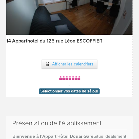
14 Apparthotel du 125 rue Léon ESCOFFIER
[voir la fiche détail]
Afficher les calendriers
-
Sélectionner vos dates de séjour
Présentation de l'établissement
Bienvenue à l'Appart'Hôtel Douai Gare
Situé idéalement