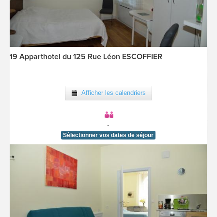
19 Apparthotel du 125 Rue Léon ESCOFFIER
[voir la fiche détail]
Afficher les calendriers
-
Sélectionner vos dates de séjour