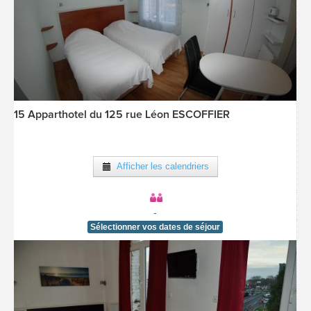
15 Apparthotel du 125 rue Léon ESCOFFIER
[voir la fiche détail]
Afficher les calendriers
-
Sélectionner vos dates de séjour