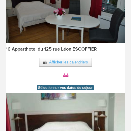
16 Apparthotel du 125 rue Léon ESCOFFIER
[voir la fiche détail]
Afficher les calendriers
-
Sélectionner vos dates de séjour