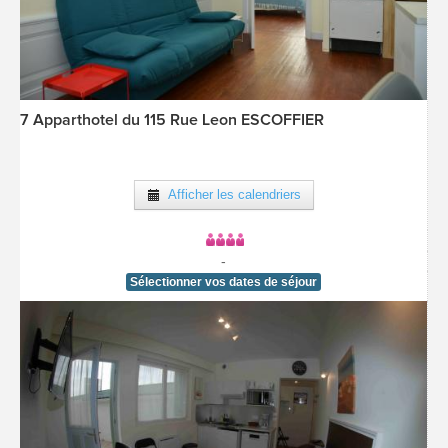
7 Apparthotel du 115 Rue Leon ESCOFFIER
[voir la fiche détail]
Afficher les calendriers
-
Sélectionner vos dates de séjour