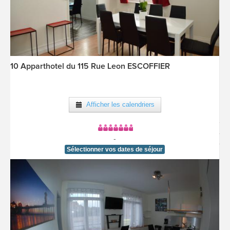
10 Apparthotel du 115 Rue Leon ESCOFFIER
[voir la fiche détail]
Afficher les calendriers
-
Sélectionner vos dates de séjour