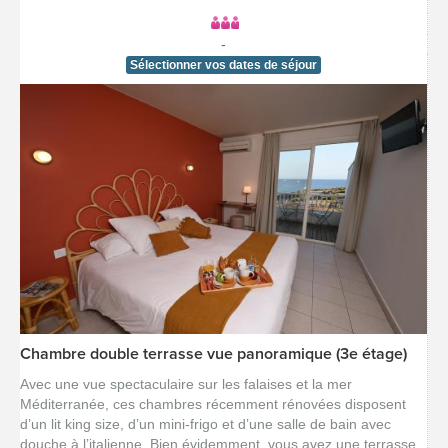
-
Sélectionner vos dates de séjour
Chambre double terrasse vue panoramique (3e étage)
[voir la fiche détail]
Avec une vue spectaculaire sur les falaises et la mer
Méditerranée, ces chambres récemment rénovées disposent
d’un lit king size, d’un mini-frigo et d’une salle de bain avec
douche à l’italienne. Bien évidemment, vous avez une terrasse