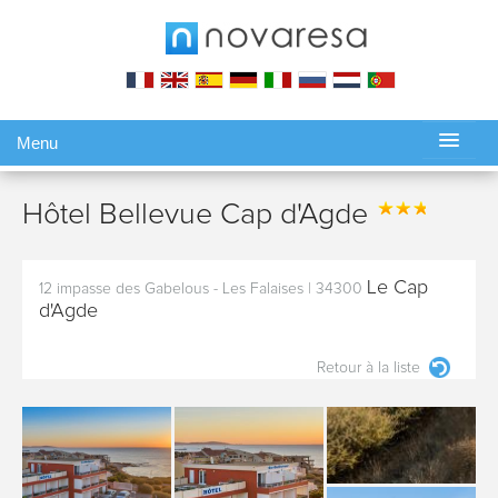
Menu
Gérer ma réservation
Hôtel Bellevue Cap d'Agde
Le Cap
12 impasse des Gabelous - Les Falaises
|
34300
d'Agde
Retour à la liste