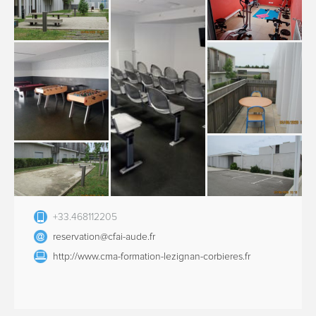
+33.468112205
reservation@cfai-aude.fr
http://www.cma-formation-lezignan-corbieres.fr