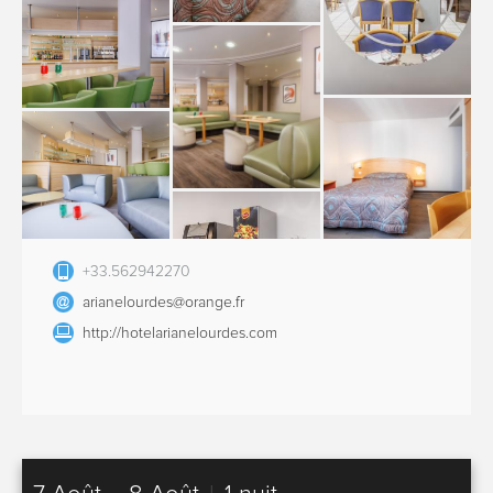
+33.562942270
arianelourdes@orange.fr
http://hotelarianelourdes.com