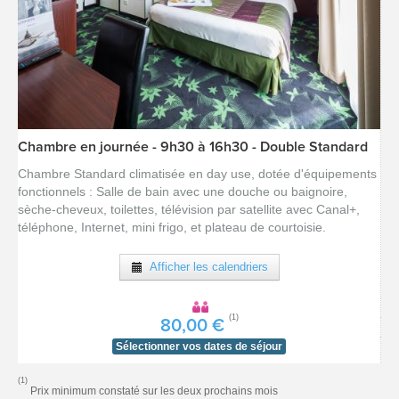
Chambre en journée - 9h30 à 16h30 - Double Standard
[voir la fiche détail]
Chambre Standard climatisée en day use, dotée d'équipements
fonctionnels : Salle de bain avec une douche ou baignoire,
sèche-cheveux, toilettes, télévision par satellite avec Canal+,
téléphone, Internet, mini frigo, et plateau de courtoisie.
Afficher les calendriers
(1)
80,00 €
Sélectionner vos dates de séjour
(1)
Prix minimum constaté sur les deux prochains mois