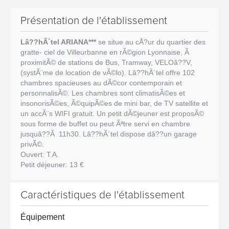
Présentation de l'établissement
Lâ??hÃ´tel ARIANA***
se situe au cÅ?ur du quartier des
gratte- ciel de Villeurbanne en rÃ©gion Lyonnaise, Ã
proximitÃ© de stations de Bus, Tramway, VELOâ??V,
(systÃ¨me de location de vÃ©lo). Lâ??hÃ´tel offre 102
chambres spacieuses au dÃ©cor contemporain et
personnalisÃ©. Les chambres sont climatisÃ©es et
insonorisÃ©es, Ã©quipÃ©es de mini bar, de TV satellite et
un accÃ¨s WIFI gratuit. Un petit dÃ©jeuner est proposÃ©
sous forme de buffet ou peut Ãªtre servi en chambre
jusquâ??Ã 11h30. Lâ??hÃ´tel dispose dâ??un garage
privÃ©.
Ouvert: T.A.
Petit déjeuner: 13 €
Caractéristiques de l'établissement
Équipement