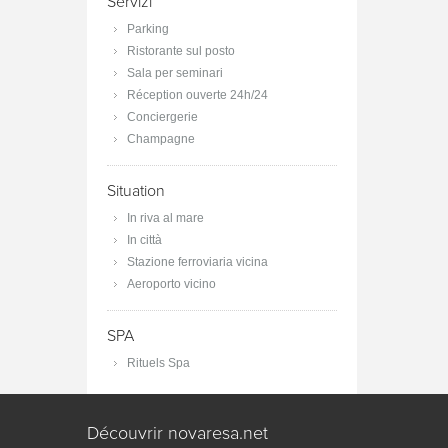
Servizi
Parking
Ristorante sul posto
Sala per seminari
Réception ouverte 24h/24
Conciergerie
Champagne
Situation
In riva al mare
In città
Stazione ferroviaria vicina
Aeroporto vicino
SPA
Rituels Spa
Découvrir novaresa.net