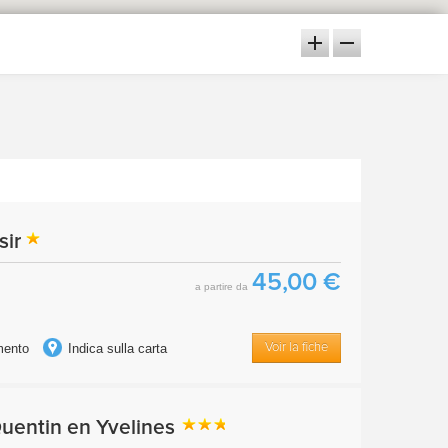
sir
45,00 €
a partire da
imento
Indica sulla carta
Voir la fiche
Quentin en Yvelines