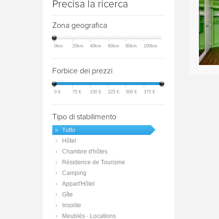
Precisa la ricerca
Zona geografica
0km
20km
40km
60km
80km
100km
Forbice dei prezzi
0 €
75 €
150 €
225 €
300 €
375 €
Tipo di stabilimento
Tutto
Hôtel
Chambre d'hôtes
Résidence de Tourisme
Camping
Appart'Hôtel
Gîte
Insolite
Meublés - Locations