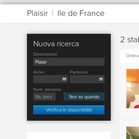
Plaisir
|
Ile de France
2 sta
Nuova ricerca
Destinazioni
Ordina
Arrivo
Partenza
Num. persone
Non so quando
Verifica le disponibilità