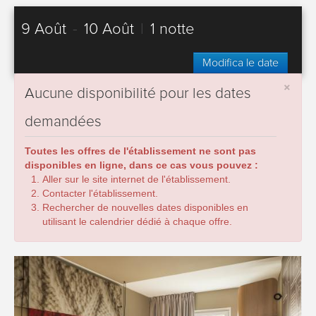
9 Août
-
10 Août
|
1 notte
Modifica le date
×
Aucune disponibilité pour les dates
demandées
Toutes les offres de l'établissement ne sont pas
disponibles en ligne, dans ce cas vous pouvez :
Aller sur le site internet de l'établissement.
Contacter l'établissement.
Rechercher de nouvelles dates disponibles en
utilisant le calendrier dédié à chaque offre.