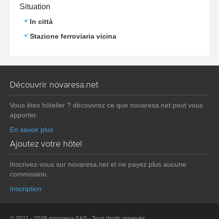
Situation
In città
Stazione ferroviaria vicina
Découvrir novaresa.net
Vous êtes hôtelier ? découvrez ce que novaresa.net peut vous
apporter.
En savoir plus
Ajoutez votre hôtel
Inscrivez-vous sur novaresa.net et ne payez plus aucune
commission.
Inscription
© 2011 - 2026 novaresa SAS - Tous droits réservés