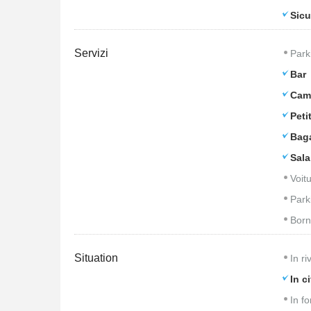
Sicu
Servizi
Park
Bar
Came
Peti
Bag
Sala
Voitu
Park
Born
Situation
In r
In ci
In fo