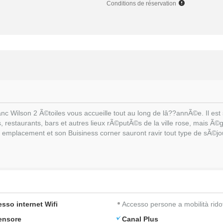
Conditions de réservation
c Wilson 2 Ã©toiles vous accueille tout au long de lâ??annÃ©e. Il est
 restaurants, bars et autres lieux rÃ©putÃ©s de la ville rose, mais 
n emplacement et son Buisiness corner sauront ravir tout type de sÃ©jo
sso internet Wifi
Accesso persone a mobilità rido
ensore
Canal Plus