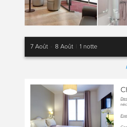
7 Août
-
8 Août
|
1 notte
C
Des
néc
Exp