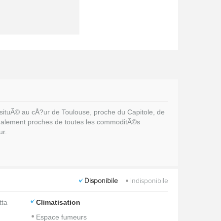
 situÃ© au cÅ?ur de Toulouse, proche du Capitole, de
Ã©galement proches de toutes les commoditÃ©s
ur.
Disponibile
Indisponibile
tta
Climatisation
Espace fumeurs