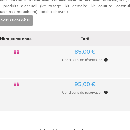
fort :
Grand lit double avec couette, salle de bain avec douche, WC, C
t, produits d'accueil (kit rasage, kit dentaire, kit couture, coton-ti
ussures, mouchoirs) , sèche-cheveux
Voir la fiche détail
Nbre personnes
Tarif
85,00 €
Conditions de réservation
95,00 €
Conditions de réservation