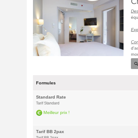
C
Des
équ
Exp
Con
d'a
mou
Formules
Standard Rate
Tarif Standard
Meilleur prix !
Tarif BB 2pax
Tarif BB 2pax