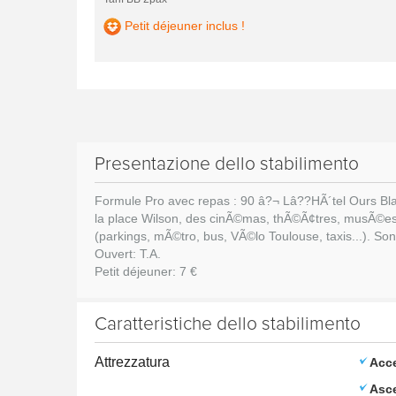
Petit déjeuner inclus !
Presentazione dello stabilimento
Formule Pro avec repas : 90 â?¬ Lâ??HÃ´tel Ours Blan
la place Wilson, des cinÃ©mas, thÃ©Ã¢tres, musÃ©es,
(parkings, mÃ©tro, bus, VÃ©lo Toulouse, taxis...). So
Ouvert: T.A.
Petit déjeuner: 7 €
Caratteristiche dello stabilimento
Attrezzatura
Acce
Asc