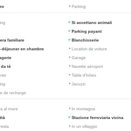
ro
Parking
ing
Si accettano animali
Parking payant
ra familiare
Blanchisserie
t-déjeuner en chambre
Location de voiture
agerie
Garage
 da tè
Navette aéroport
rier
Table d’hôtes
ing
Jacuzzi
e de recharge
iva al mare
In montagna
ttà
Stazione ferroviaria vicina
resta
In un villaggio