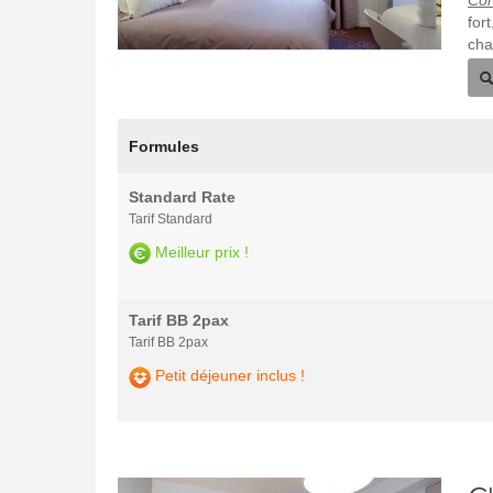
Con
for
cha
Formules
Standard Rate
Tarif Standard
Meilleur prix !
Tarif BB 2pax
Tarif BB 2pax
Petit déjeuner inclus !