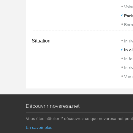
Voitu
Park
Born
Situation
In r
In ci
In fo
In ri
Vue 
Découvrir novaresa.net
Vous êtes hôtelier ? découvrez ce que novaresa.net peut
En savoir plus