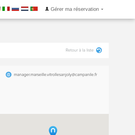
Gérer ma réservation
Retour à la liste
manager.marseille.vitrollesanjoly@campanile.fr