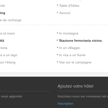
rier
Table d’hôtes
ing
Jacuzzi
e de recharge
iva al mare
In montagna
ttà
Stazione ferroviaria vicina
resta
In un villaggio
va a un lago
In riva a un fiume
sur l’étang
Vue sur la campagne
Ajoutez votre hôtel
 vous apporter.
Inscrivez-vous sur novaresa.net
Inscription