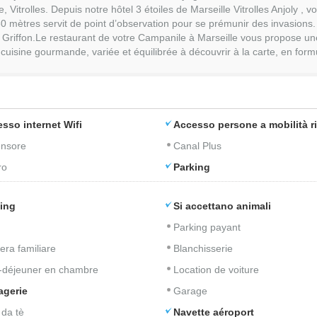
itrolles. Depuis notre hôtel 3 étoiles de Marseille Vitrolles Anjoly , vou
30 mètres servit de point d’observation pour se prémunir des invasions
u Griffon.Le restaurant de votre Campanile à Marseille vous propose u
uisine gourmande, variée et équilibrée à découvrir à la carte, en formu
sso internet Wifi
Accesso persone a mobilità r
nsore
Canal Plus
ro
Parking
ing
Si accettano animali
Parking payant
ra familiare
Blanchisserie
t-déjeuner en chambre
Location de voiture
agerie
Garage
 da tè
Navette aéroport