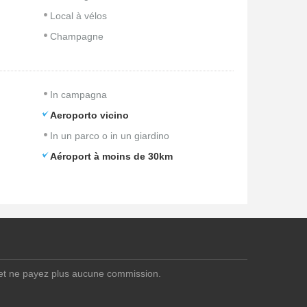
Local à vélos
Champagne
In campagna
Aeroporto vicino
In un parco o in un giardino
Aéroport à moins de 30km
 et ne payez plus aucune commission.