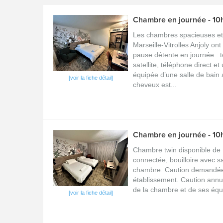
Chambre en journée - 10h
Les chambres spacieuses et 
Marseille-Vitrolles Anjoly on
pause détente en journée : 
satellite, téléphone direct e
équipée d’une salle de bain
[voir la fiche détail]
cheveux est...
Chambre en journée - 10
Chambre twin disponible de
connectée, bouilloire avec s
chambre. Caution demandée 
établissement. Caution annul
de la chambre et de ses éq
[voir la fiche détail]