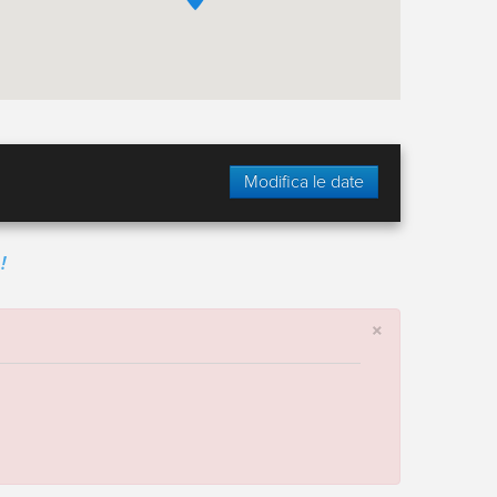
Modifica le date
!
×