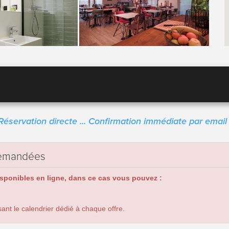
Réservation directe ... Confirmation immédiate par email 
 demandées
isponibles en ligne, dans ce cas vous pouvez :
ant le calendrier dédié à chaque offre.