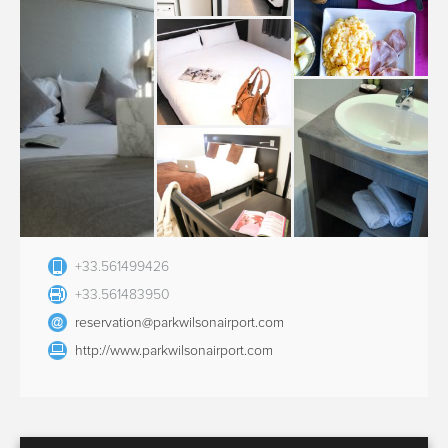
+33.561499426
+33.561483950
reservation@parkwilsonairport.com
http://www.parkwilsonairport.com