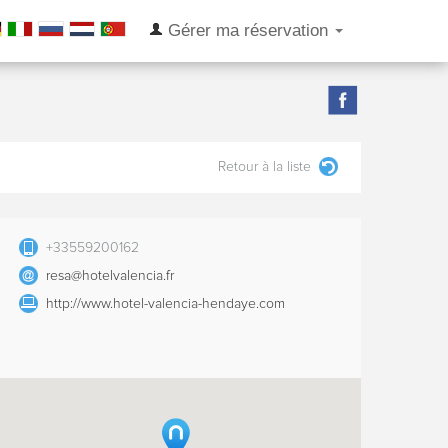
Gérer ma réservation
Retour à la liste
+33559200162
resa@hotelvalencia.fr
http://www.hotel-valencia-hendaye.com