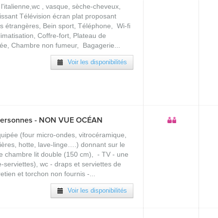
l'italienne,wc , vasque, sèche-cheveux,
sissant Télévision écran plat proposant
es étrangères, Bein sport, Téléphone, Wi-fi
limatisation, Coffre-fort, Plateau de
gée, Chambre non fumeur, Bagagerie...
Voir les disponibilités
personnes - NON VUE OCÉAN
quipée (four micro-ondes, vitrocéramique,
tières, hotte, lave-linge….) donnant sur le
e chambre lit double (150 cm), - TV - une
serviettes), wc - draps et serviettes de
retien et torchon non fournis -...
Voir les disponibilités