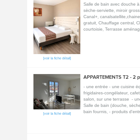
Salle de bain avec douche à 
sèche-serviette, miroir gros
Canal+, canalsatellite,chain
gratuit, Chauffage central, C
courtoisie, Terrasse aména
[voir la fiche détail]
APPARTEMENTS T2 - 2 
- une entrée - une cuisine é
frigidaires-congélateur, cafe
salon, sur une terrasse - un
Salle de bain (douche, sèche-
bain fournis, - produits d'ent
[voir la fiche détail]