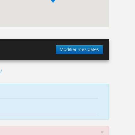
Modifier mes dates
!
×