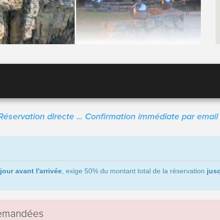
Réservation directe ... Confirmation immédiate par email 
jour avant l'arrivée
, exige 50% du montant total de la réservation
jusq
 demandées