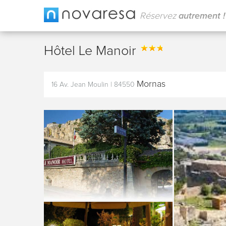
Réservez
autrement !
Hôtel Le Manoir
Mornas
16 Av. Jean Moulin
|
84550