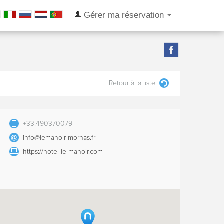
Gérer ma réservation
Retour à la liste
+33.490370079
info@lemanoir-mornas.fr
https://hotel-le-manoir.com