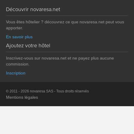
Découvrir novaresa.net
Vous êtes hôtelier ? découvrez ce que novaresa.net peut vous
apporter.
En savoir plus
Ajoutez votre hôtel
Inscrivez-vous sur novaresa.net et ne payez plus aucune
commission.
Inscription
© 2011 - 2026 novaresa SAS - Tous droits réservés
Mentions légales