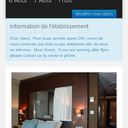
6 Août
-
7 Août
|
1 nuit
Modifier mes dates
Information de l'établissement
Cher client, Pour toute arrivée après 20h, merci de
nous contacter par mail ou par téléphone afin de nous
en informer. Dear Guest, If you are arriving after 8pm,
please contact us by email or phone.