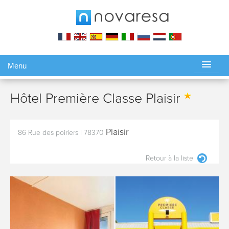
Menu
Gérer ma réservation
Hôtel Première Classe Plaisir
Plaisir
86 Rue des poiriers
|
78370
Retour à la liste