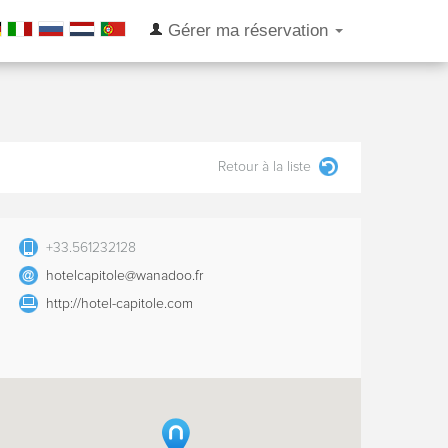
Gérer ma réservation
Retour à la liste
+33.561232128
hotelcapitole@wanadoo.fr
http://hotel-capitole.com