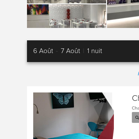
6 Août
-
7 Août
|
1 nuit
C
Cha