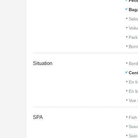
Peti
Bag
Salo
Voitu
Park
Born
Situation
Bord
Cent
En f
En b
Vue 
SPA
Fish
Soin
Soin