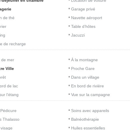
t-déjeuner en chambre
Location de voiture
agerie
Garage privé
n de thé
Navette aéroport
rier
Table d’hôtes
ing
Jacuzzi
e de recharge
 de mer
À la montagne
re Ville
Proche Gare
orêt
Dans un village
ord de lac
En bord de rivière
sur l’étang
Vue sur la campagne
 Pédicure
Soins avec appareils
s Thalasso
Balnéothérapie
 visage
Huiles essentielles