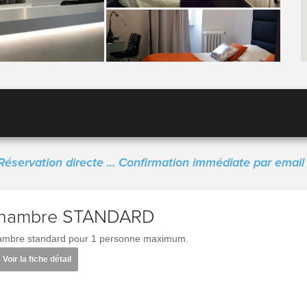
Réservation directe ... Confirmation immédiate par email 
hambre STANDARD
mbre standard pour 1 personne maximum.
Voir la fiche détail