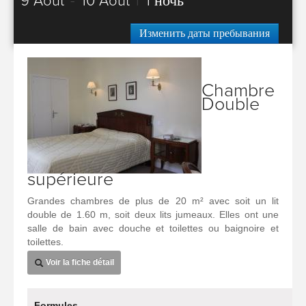
9 Août
-
10 Août
|
1 ночь
Изменить даты пребывания
Chambre
Double
supérieure
Grandes chambres de plus de 20 m² avec soit un lit
double de 1.60 m, soit deux lits jumeaux. Elles ont une
salle de bain avec douche et toilettes ou baignoire et
toilettes.
Voir la fiche détail
Formules