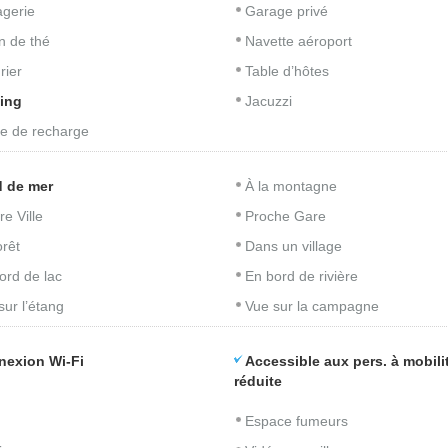
gerie
Garage privé
n de thé
Navette aéroport
rier
Table d’hôtes
ing
Jacuzzi
e de recharge
 de mer
À la montagne
re Ville
Proche Gare
orêt
Dans un village
ord de lac
En bord de rivière
sur l’étang
Vue sur la campagne
nexion Wi-Fi
Accessible aux pers. à mobili
réduite
Espace fumeurs