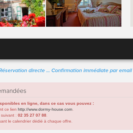
Réservation directe ... Confirmation immédiate par email 
 demandées
isponibles en ligne, dans ce cas vous pouvez :
ant ce lien
http://www.dormy-house.com
.
 suivant :
02 35 27 07 88
.
ant le calendrier dédié à chaque offre.