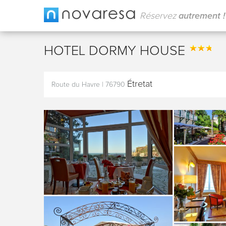
Réservez
autrement !
HOTEL DORMY HOUSE
Étretat
Route du Havre
|
76790