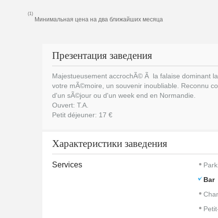
(1)
Минимальная цена на два ближайших месяца
Презентация заведения
Majestueusement accrochÃ© Ã la falaise dominant la m
votre mÃ©moire, un souvenir inoubliable. Reconnu com
d'un sÃ©jour ou d'un week end en Normandie.
Ouvert: T.A.
Petit déjeuner: 17 €
Характеристики заведения
Services
Park
Bar
Cham
Peti