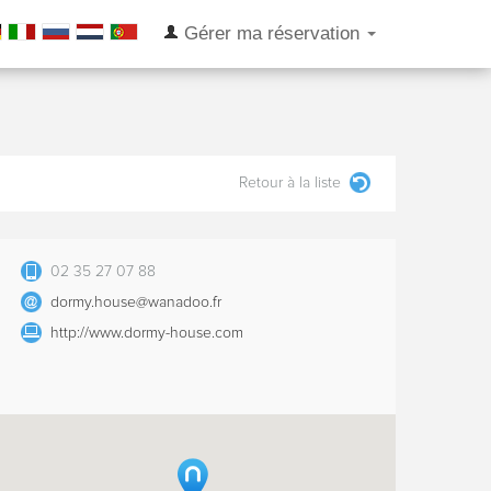
Gérer ma réservation
Retour à la liste
02 35 27 07 88
dormy.house@wanadoo.fr
http://www.dormy-house.com