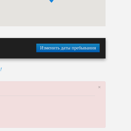
Изменить даты пребывания
!
×