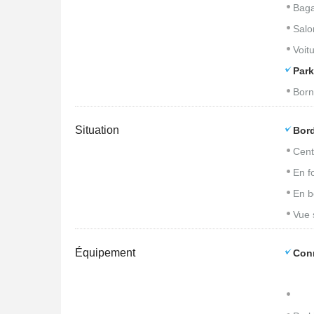
Baga
Salo
Voitu
Park
Born
Situation
Bord
Cent
En f
En b
Vue 
Équipement
Con