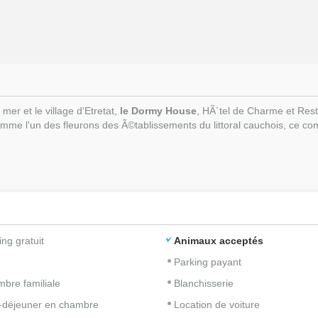
er et le village d'Etretat,
le Dormy House
, HÃ´tel de Charme et Rest
me l'un des fleurons des Ã©tablissements du littoral cauchois, ce comp
ing gratuit
Animaux acceptés
Parking payant
bre familiale
Blanchisserie
t-déjeuner en chambre
Location de voiture