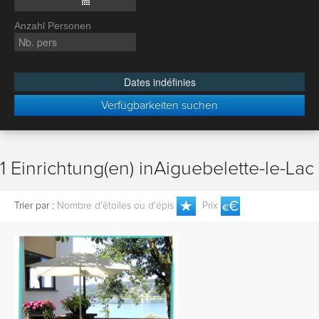
Anzahl Personen
Dates indéfinies
Verfügbarkeiten suchen
1 Einrichtung(en) inAiguebelette-le-Lac
Trier par :
Nombre d'étoiles ou d'épis
Prix