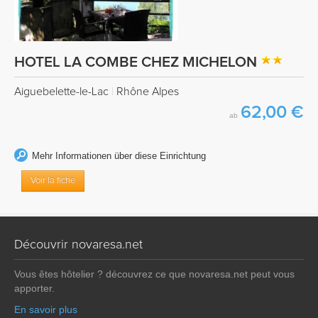
HOTEL LA COMBE CHEZ MICHELON
Aiguebelette-le-Lac
|
Rhône Alpes
62,00 €
ab
Mehr Informationen über diese Einrichtung
Voir la fiche
Découvrir novaresa.net
Vous êtes hôtelier ? découvrez ce que novaresa.net peut vous
apporter.
En savoir plus