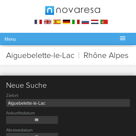
Menu
Gérer ma réservation
Aiguebelette-le-Lac
|
Rhône Alpes
Neue Suche
Zielort
Ankunftsdatum
Abreisedatum