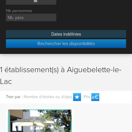
Nb personnes
Dates indéfinies
Rechercher les disponibilités
1 établissement(s) à Aiguebelette-le-
Lac
Trier par :
Nombre d'étoiles ou d'épis
Prix