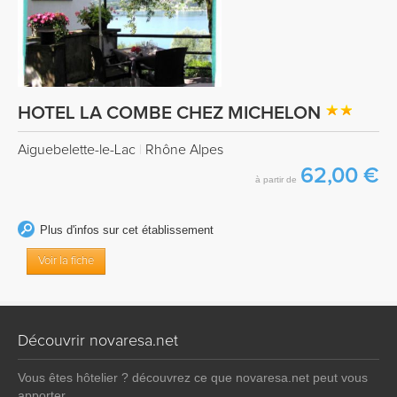
HOTEL LA COMBE CHEZ MICHELON
Aiguebelette-le-Lac
|
Rhône Alpes
62,00 €
à partir de
Plus d'infos sur cet établissement
Voir la fiche
Découvrir novaresa.net
Vous êtes hôtelier ? découvrez ce que novaresa.net peut vous
apporter.