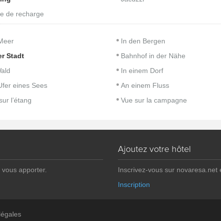
e de recharge
Meer
In den Bergen
er Stadt
Bahnhof in der Nähe
ald
In einem Dorf
fer eines Sees
An einem Fluss
sur l’étang
Vue sur la campagne
Ajoutez votre hôtel
 vous apporter.
Inscrivez-vous sur novaresa.net
Inscription
légales