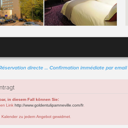
Réservation directe ... Confirmation immédiate par email 
ntragt
ar, in diesem Fall können Sie:
sen Link
http://www.goldentulipamneville.com/fr
.
 Kalender zu jedem Angebot gewidmet.