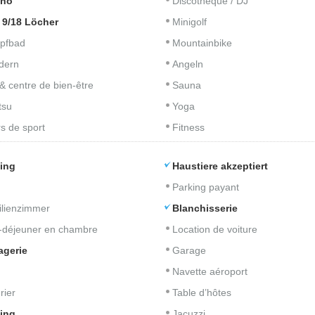
ino
Discothèque / DJ
 9/18 Löcher
Minigolf
pfbad
Mountainbike
dern
Angeln
& centre de bien-être
Sauna
tsu
Yoga
s de sport
Fitness
ing
Haustiere akzeptiert
Parking payant
lienzimmer
Blanchisserie
t-déjeuner en chambre
Location de voiture
agerie
Garage
Navette aéroport
rier
Table d’hôtes
ing
Jacuzzi