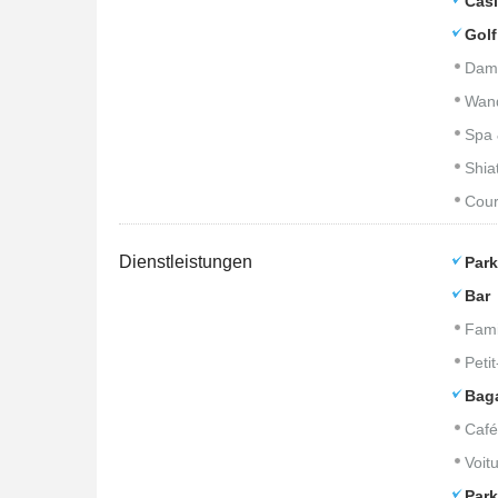
Cas
Golf
Dam
Wan
Spa 
Shia
Cour
Dienstleistungen
Park
Bar
Fami
Peti
Bag
Café
Voitu
Park