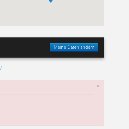
Meine Daten ändern
!
×