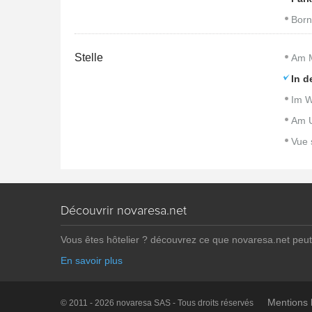
Born
Stelle
Am 
In d
Im W
Am U
Vue 
Découvrir novaresa.net
Vous êtes hôtelier ? découvrez ce que novaresa.net peut
En savoir plus
Mentions 
© 2011 - 2026 novaresa SAS - Tous droits réservés