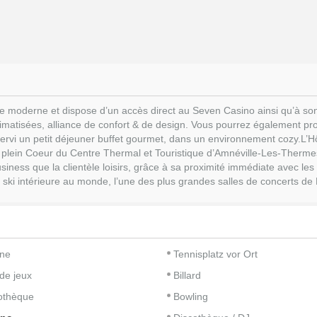
xe moderne et dispose d’un accès direct au Seven Casino ainsi qu’à son 
atisées, alliance de confort & de design. Vous pourrez également profi
a servi un petit déjeuner buffet gourmet, dans un environnement cozy.L
n plein Coeur du Centre Thermal et Touristique d’Amnéville-Les-Thermes
usiness que la clientèle loisirs, grâce à sa proximité immédiate avec les
 ski intérieure au monde, l’une des plus grandes salles de concerts de 
ine
Tennisplatz vor Ort
 de jeux
Billard
iothèque
Bowling