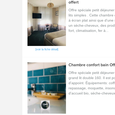
offert
Offre spéciale petit déjeuner
lits simples . Cette chambre 
à écran plat ainsi que d'une
un sèche-cheveux, des produi
fort, climatisation, fer à...
[voir la fiche détail]
Chambre confort bain Offr
Offre spéciale petit déjeuner 
grand lit double 160. Il est po
d'appoint. Équipements: coffr
repassage, moquette, insonor
d'accueil bio, sèche-cheveux,