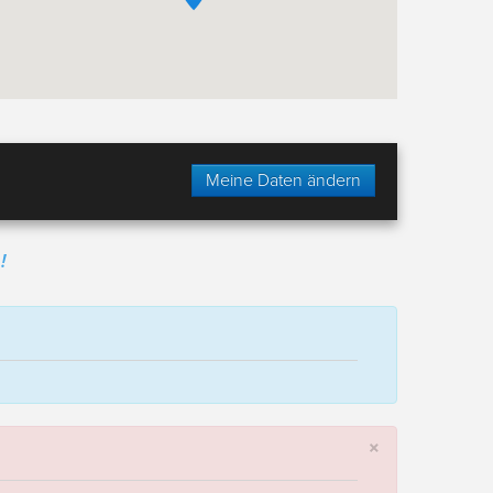
Meine Daten ändern
!
×