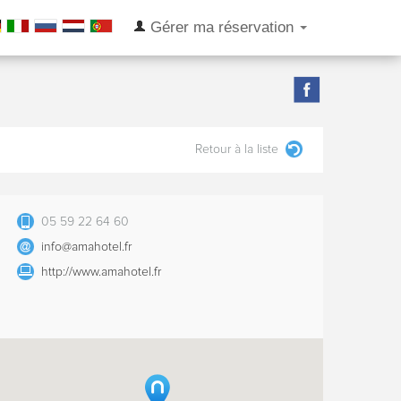
Gérer ma réservation
Retour à la liste
05 59 22 64 60
info@amahotel.fr
http://www.amahotel.fr