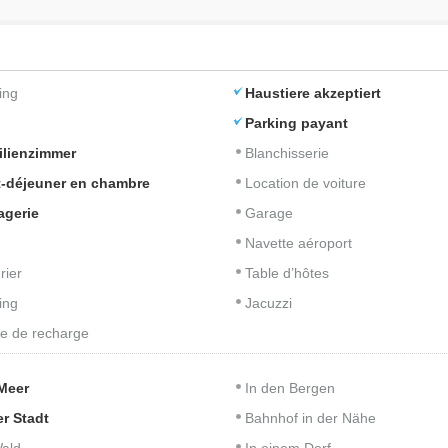
ing
Haustiere akzeptiert
Parking payant
ilienzimmer
Blanchisserie
t-déjeuner en chambre
Location de voiture
agerie
Garage
Navette aéroport
rier
Table d’hôtes
ing
Jacuzzi
e de recharge
Meer
In den Bergen
er Stadt
Bahnhof in der Nähe