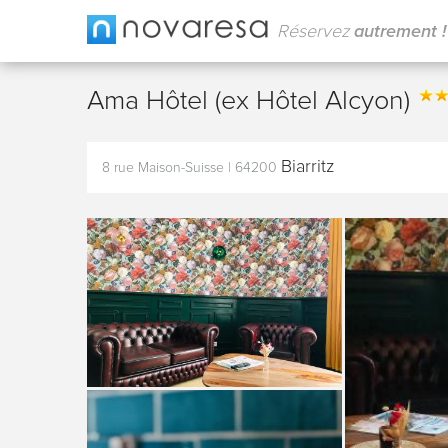
Réservez
autrement !
Ama Hôtel (ex Hôtel Alcyon)
Biarritz
8 rue Maison-Suisse
|
64200