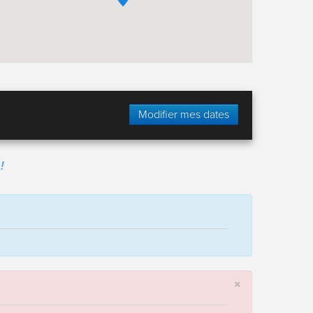
Modifier mes dates
!
×