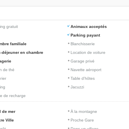
ing gratuit
Animaux acceptés
Parking payant
bre familiale
Blanchisserie
t-déjeuner en chambre
Location de voiture
agerie
Garage privé
n de thé
Navette aéroport
rier
Table d’hôtes
ing
Jacuzzi
e de recharge
 de mer
À la montagne
re Ville
Proche Gare
orêt
Dans un village