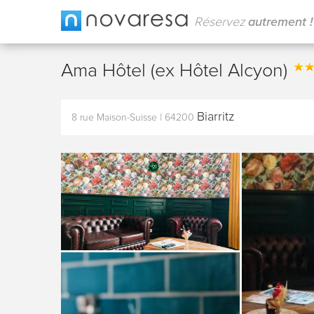
Réservez
autrement !
Ama Hôtel (ex Hôtel Alcyon)
Biarritz
8 rue Maison-Suisse
|
64200