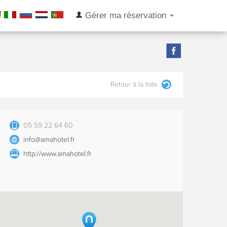
Gérer ma réservation
Retour à la liste
05 59 22 64 60
info@amahotel.fr
http://www.amahotel.fr