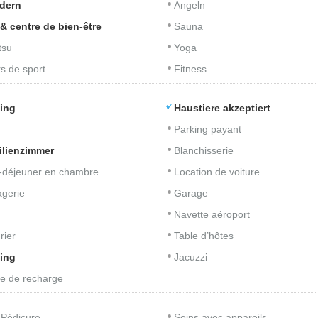
dern
Angeln
& centre de bien-être
Sauna
tsu
Yoga
s de sport
Fitness
ing
Haustiere akzeptiert
Parking payant
ilienzimmer
Blanchisserie
t-déjeuner en chambre
Location de voiture
gerie
Garage
Navette aéroport
rier
Table d’hôtes
ing
Jacuzzi
e de recharge
 Pédicure
Soins avec appareils