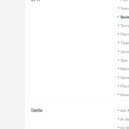
Soin
Soin
Terr
Pier
Tisa
Jacu
Spa 
Men
Spra
Pisc
Mass
Stelle
Am 
In d
Im W