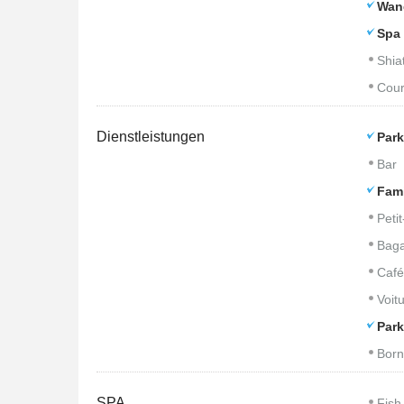
Wan
Spa 
Shia
Cour
Dienstleistungen
Park
Bar
Fam
Peti
Baga
Café
Voitu
Park
Born
SPA
Fish