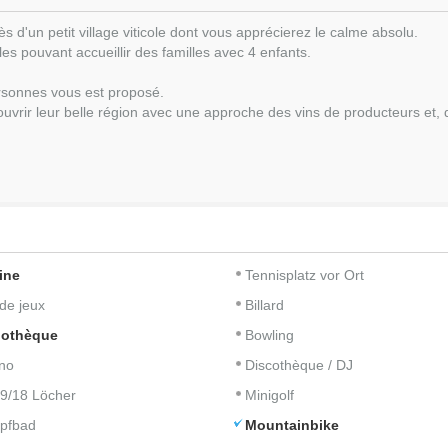
 d'un petit village viticole dont vous apprécierez le calme absolu.
les
pouvant accueillir des familles avec 4 enfants.
rsonnes
vous est proposé.
ouvrir leur belle région avec une approche
des vins de producteurs
et, 
ine
Tennisplatz vor Ort
 de jeux
Billard
iothèque
Bowling
no
Discothèque / DJ
 9/18 Löcher
Minigolf
pfbad
Mountainbike