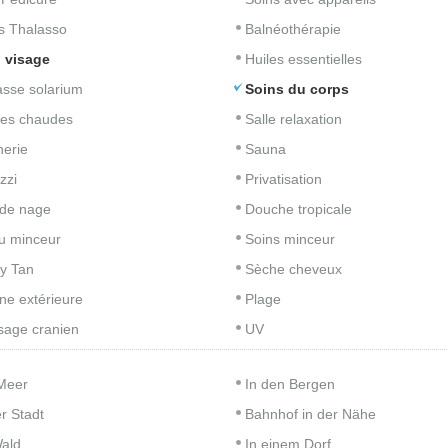
s Thalasso
Balnéothérapie
 visage
Huiles essentielles
asse solarium
Soins du corps
res chaudes
Salle relaxation
nerie
Sauna
zzi
Privatisation
de nage
Douche tropicale
u minceur
Soins minceur
y Tan
Sèche cheveux
ine extérieure
Plage
age cranien
UV
Meer
In den Bergen
er Stadt
Bahnhof in der Nähe
ald
In einem Dorf