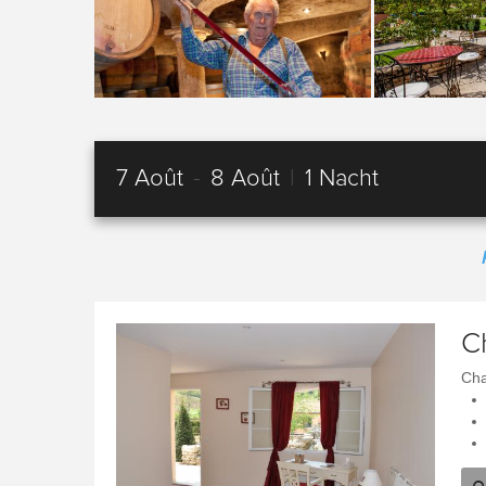
7 Août
-
8 Août
|
1 Nacht
C
Cha