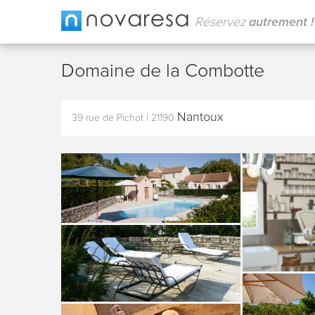
Réservez
autrement !
Domaine de la Combotte
Nantoux
39 rue de Pichot
|
21190