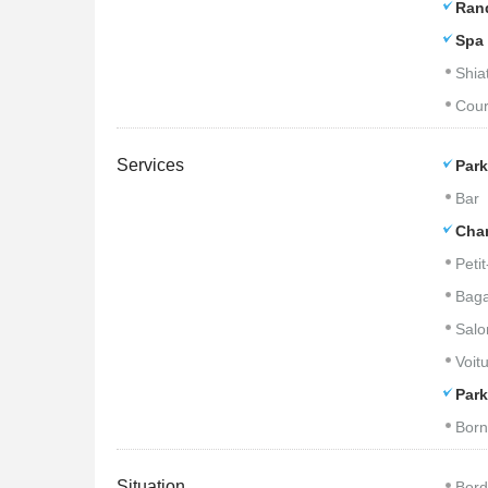
Ran
Spa 
Shia
Cour
Services
Park
Bar
Cham
Peti
Baga
Salo
Voitu
Park
Born
Situation
Bord