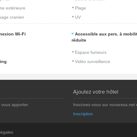
ine extérieure
Plage
age cranien
UV
nexion Wi-Fi
Accessible aux pers. à mobili
réduite
Espace fumeurs
ing
Vidéo surveillance
Ajoutez votre hôtel
 vous apporter.
Inscrivez-vous sur novaresa.net
Inscription
légales