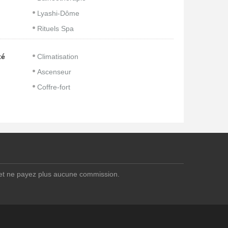
Lyashi-Dôme
Rituels Spa
té
Climatisation
Ascenseur
Coffre-fort
 et ne payez plus aucune commission.