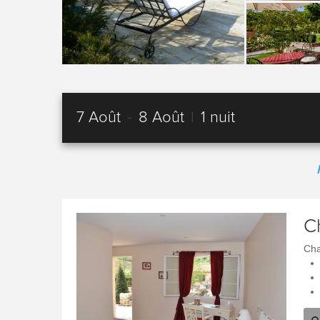
7 Août
-
8 Août
|
1 nuit
C
Cha