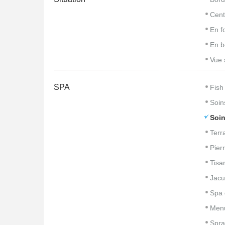
Cent
En f
En b
Vue 
SPA
Fish
Soin
Soin
Terr
Pier
Tisa
Jacu
Spa 
Men
Spra