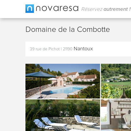
Réservez
autrement !
Domaine de la Combotte
Nantoux
39 rue de Pichot
|
21190