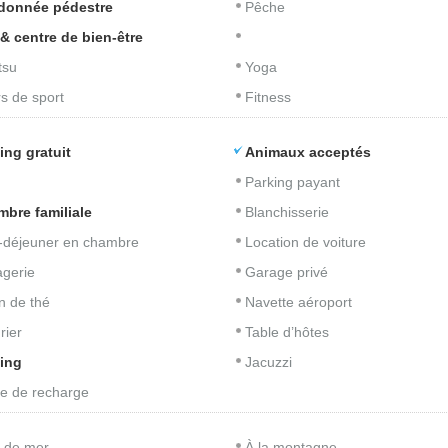
donnée pédestre
Pêche
& centre de bien-être
tsu
Yoga
s de sport
Fitness
ing gratuit
Animaux acceptés
Parking payant
bre familiale
Blanchisserie
t-déjeuner en chambre
Location de voiture
gerie
Garage privé
n de thé
Navette aéroport
rier
Table d’hôtes
ing
Jacuzzi
e de recharge
 de mer
À la montagne