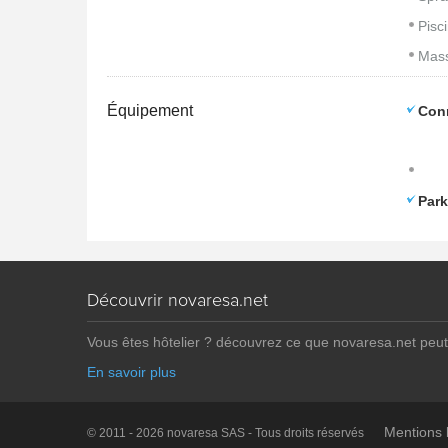
Pisc
Mass
Équipement
Con
Park
Découvrir novaresa.net
Vous êtes hôtelier ? découvrez ce que novaresa.net peut
En savoir plus
Mentions 
© 2011 - 2026 novaresa SAS - Tous droits réservés