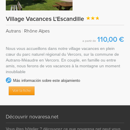
Village Vacances L'Escandille
Autrans
|
Rhône Alpes
110,00 €
a partir de
Nous vous accueillons dans notre village vacances en plein
cœur du parc naturel régional du Vercors, sur la commune de
Autrans-Méaudre en Vercors. En couple, en famille ou entre
amis, nous ferons de vos vacances à la montagne un moment
inoubliable
Más información sobre este alojamiento
Voir la fiche
Découvrir novaresa.net
Vous êtes hôtelier ? découvrez ce que novaresa.net peut vous