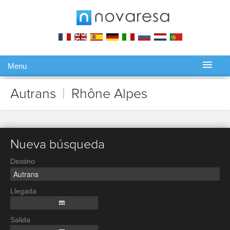
Menu
Gérer ma réservation
Autrans
|
Rhône Alpes
Nueva búsqueda
Destino
Llegada
Salida