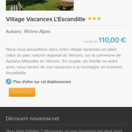
Village Vacances L'Escandille
Autrans
|
Rhône Alpes
110,00 €
à partir de
Nous vous accueillons dans notre village vacances en plein
cœur du parc naturel régional du Vercors, sur la commune de
Autrans-Méaudre en Vercors. En couple, en famille ou entre
amis, nous ferons de vos vacances à la montagne un moment
inoubliable
Plus d'infos sur cet établissement
Voir la fiche
Découvrir novaresa.net
Vous êtes hôtelier ? découvrez ce que novaresa.net peut vous