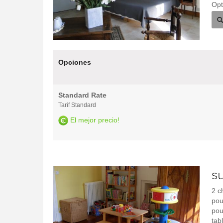
Opt
Opciones
Standard Rate
Tarif Standard
El mejor precio!
s
2 c
pou
pou
tab