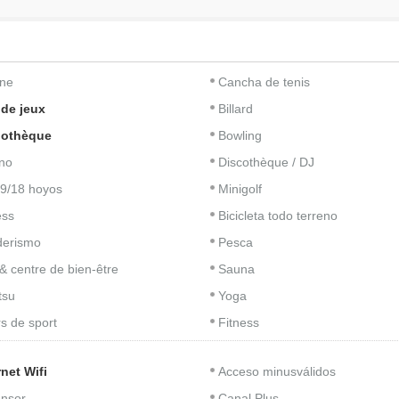
ine
Cancha de tenis
 de jeux
Billard
iothèque
Bowling
no
Discothèque / DJ
 9/18 hoyos
Minigolf
ess
Bicicleta todo terreno
derismo
Pesca
& centre de bien-être
Sauna
tsu
Yoga
s de sport
Fitness
rnet Wifi
Acceso minusválidos
nsor
Canal Plus