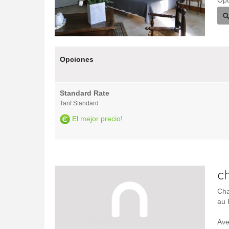
Opt
Opciones
Standard Rate
Tarif Standard
El mejor precio!
c
Cha
au 
Ave