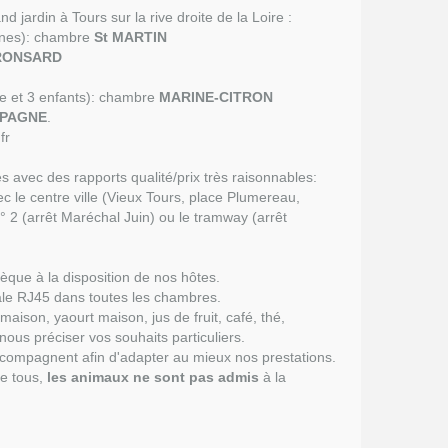
 jardin à Tours sur la rive droite de la Loire :
nnes): chambre
St MARTIN
ONSARD
le et 3 enfants): chambre
MARINE-CITRON
PAGNE
.
fr
 avec des rapports qualité/prix très raisonnables:
ec le centre ville (Vieux Tours, place Plumereau,
n° 2 (arrêt Maréchal Juin) ou le tramway (arrêt
èque à la disposition de nos hôtes.
rale RJ45 dans toutes les chambres.
 maison, yaourt maison, jus de fruit, café, thé,
nous préciser vos souhaits particuliers.
compagnent afin d'adapter au mieux nos prestations.
de tous,
les animaux ne sont pas admis
à la