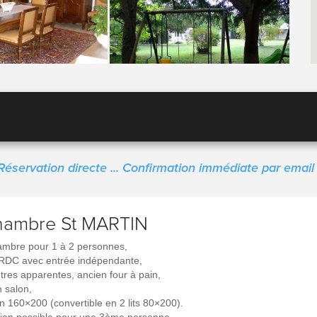
Réservation directe ... Confirmation immédiate par email 
hambre St MARTIN
mbre pour 1 à 2 personnes,
RDC avec entrée indépendante,
tres apparentes, ancien four à pain,
n salon,
 en 160×200 (convertible en 2 lits 80×200).