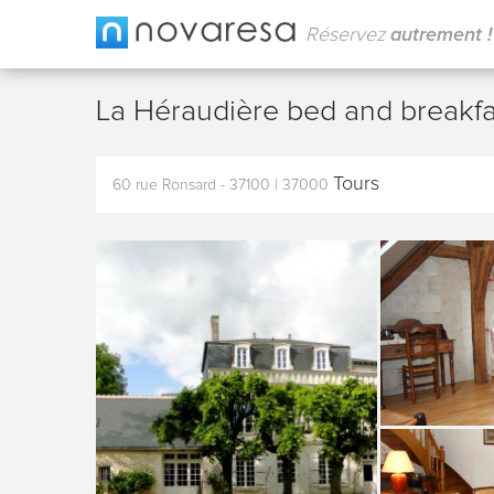
Réservez
autrement !
La Héraudière bed and breakf
Tours
60 rue Ronsard - 37100
|
37000