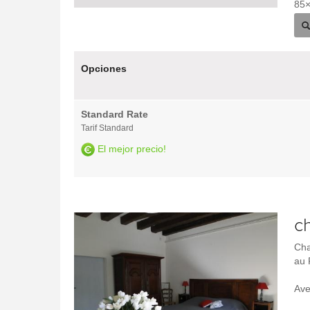
85
Opciones
Standard Rate
Tarif Standard
El mejor precio!
c
Cha
au 
Ave