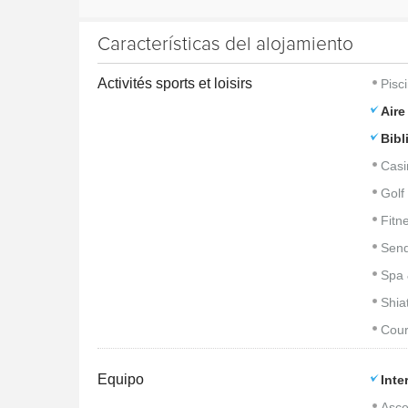
Características del alojamiento
Activités sports et loisirs
Pisc
Aire
Bibl
Casi
Golf
Fitn
Sen
Spa 
Shia
Cour
Equipo
Inte
Asce