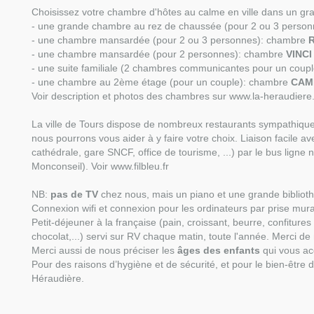
Choisissez votre chambre d'hôtes au calme en ville dans un grand
- une grande chambre au rez de chaussée (pour 2 ou 3 perso
- une chambre mansardée (pour 2 ou 3 personnes): chambre
R
- une chambre mansardée (pour 2 personnes): chambre
VINCI
- une suite familiale (2 chambres communicantes pour un coup
- une chambre au 2ème étage (pour un couple): chambre
CAM
Voir description et photos des chambres sur
www.la-heraudiere.
La ville de Tours dispose de nombreux restaurants sympathiques
nous pourrons vous aider à y faire votre choix. Liaison facile av
cathédrale, gare SNCF, office de tourisme, ...) par le bus ligne 
Monconseil). Voir
www.filbleu.fr
NB:
pas de TV
chez nous, mais un piano et une grande biblioth
Connexion wifi et connexion pour les ordinateurs par prise mu
Petit-déjeuner à la française (pain, croissant, beurre, confitures
chocolat,...) servi sur RV chaque matin, toute l'année. Merci de 
Merci aussi de nous préciser les
âges des enfants
qui vous ac
Pour des raisons d’hygiène et de sécurité, et pour le bien-être 
Héraudière.