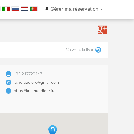
Gérer ma réservation
Volver a la lista
+33.247729447
la.heraudiere@gmail.com
https://la-heraudiere.fr/