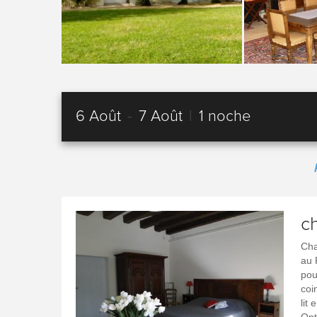
6 Août
-
7 Août
|
1 noche
c
Cha
au 
pou
coi
lit