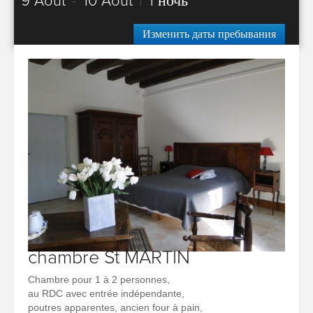
9 Août
-
10 Août
|
1 ночь
Изменить даты пребывания
chambre St MARTIN
Chambre pour 1 à 2 personnes,
au RDC avec entrée indépendante,
poutres apparentes, ancien four à pain,