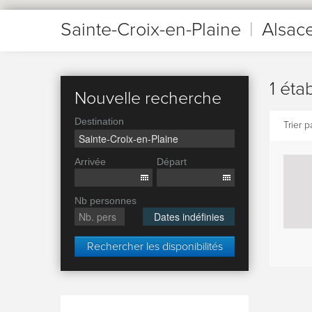
Sainte-Croix-en-Plaine
|
Alsac
1 éta
Nouvelle recherche
Destination
Trier pa
Arrivée
Départ
Nb personnes
Dates indéfinies
Rechercher les disponibilités