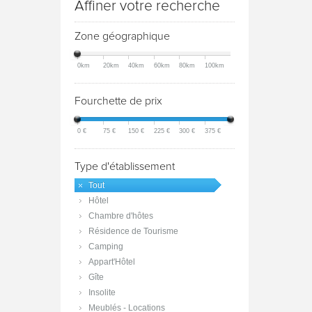
Affiner votre recherche
Zone géographique
0km
20km
40km
60km
80km
100km
Fourchette de prix
0 €
75 €
150 €
225 €
300 €
375 €
Type d'établissement
Tout
Hôtel
Chambre d'hôtes
Résidence de Tourisme
Camping
Appart'Hôtel
Gîte
Insolite
Meublés - Locations