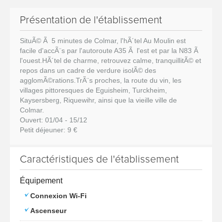
Présentation de l'établissement
SituÃ© Ã 5 minutes de Colmar, l'hÃ´tel Au Moulin est
facile d'accÃ¨s par l'autoroute A35 Ã l'est et par la N83 Ã
l'ouest.HÃ´tel de charme, retrouvez calme, tranquillitÃ© et
repos dans un cadre de verdure isolÃ© des
agglomÃ©rations.TrÃ¨s proches, la route du vin, les
villages pittoresques de Eguisheim, Turckheim,
Kaysersberg, Riquewihr, ainsi que la vieille ville de
Colmar.
Ouvert: 01/04 - 15/12
Petit déjeuner: 9 €
Caractéristiques de l'établissement
Équipement
Connexion Wi-Fi
Ascenseur