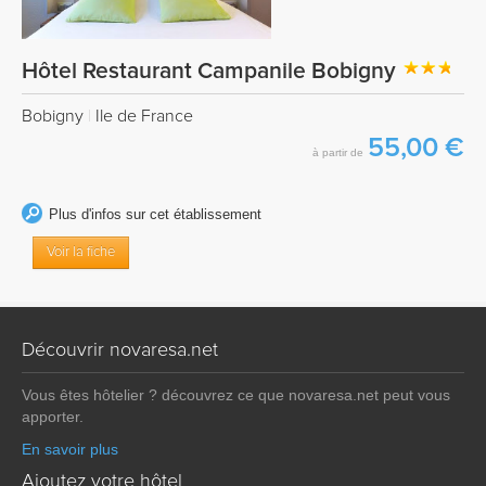
Hôtel Restaurant Campanile Bobigny
Bobigny
|
Ile de France
55,00 €
à partir de
Plus d'infos sur cet établissement
Voir la fiche
Découvrir novaresa.net
Vous êtes hôtelier ? découvrez ce que novaresa.net peut vous
apporter.
En savoir plus
Ajoutez votre hôtel