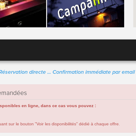
Réservation directe ... Confirmation immédiate par email 
 demandées
isponibles en ligne, dans ce cas vous pouvez :
nt sur le bouton "Voir les disponibilités" dédié à chaque offre.