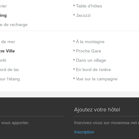
rier
Table d’hôtes
ing
Jacuzzi
e de recharge
 de mer
À la montagne
re Ville
Proche Gare
orêt
Dans un village
ord de lac
En bord de rivière
sur l’étang
Vue sur la campagne
Ajoutez votre hôtel
 vous apporter.
Inscrivez-vous sur novaresa.net
Inscription