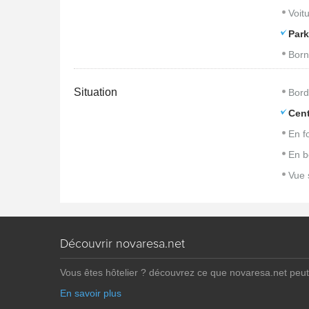
Voitu
Park
Born
Situation
Bord
Cent
En f
En b
Vue 
Découvrir novaresa.net
Vous êtes hôtelier ? découvrez ce que novaresa.net peut
En savoir plus