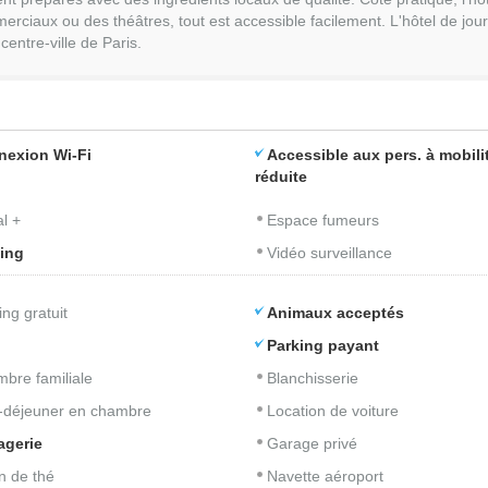
ciaux ou des théâtres, tout est accessible facilement. L'hôtel de jour 
entre-ville de Paris.
nexion Wi-Fi
Accessible aux pers. à mobili
réduite
l +
Espace fumeurs
ing
Vidéo surveillance
ing gratuit
Animaux acceptés
Parking payant
bre familiale
Blanchisserie
t-déjeuner en chambre
Location de voiture
agerie
Garage privé
n de thé
Navette aéroport