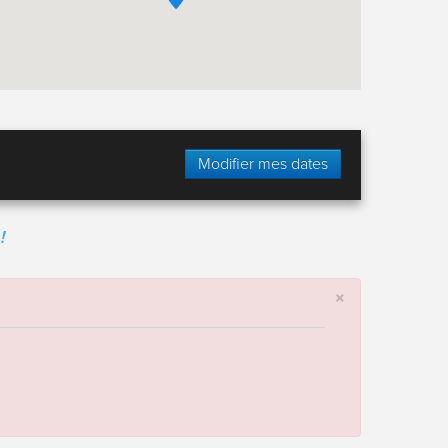
Modifier mes dates
!
×