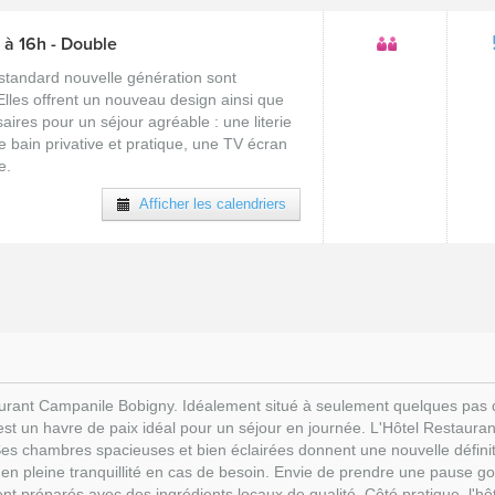
 à 16h - Double
standard nouvelle génération sont
lles offrent un nouveau design ainsi que
ires pour un séjour agréable : une literie
e bain privative et pratique, une TV écran
e.
Afficher les calendriers
urant Campanile Bobigny. Idéalement situé à seulement quelques pas de 
 c'est un havre de paix idéal pour un séjour en journée. L'Hôtel Restaur
 Ses chambres spacieuses et bien éclairées donnent une nouvelle défin
ir en pleine tranquillité en cas de besoin. Envie de prendre une pause 
 préparés avec des ingrédients locaux de qualité. Côté pratique, l'hôte