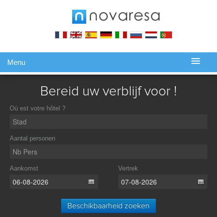
Menu
Gérer ma réservation
Bereid uw verblijf voor !
Où est votre hôtel ?
Aantal personen
Aankomst
Vertrek
Beschikbaarheid zoeken