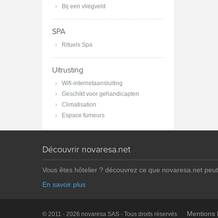
Bij een vliegveld
SPA
Rituels Spa
Uitrusting
Wifi-internetaansluiting
Geschikt voor gehandicapten
Climatisation
Espace fumeurs
Découvrir novaresa.net
Vous êtes hôtelier ? découvrez ce que novaresa.net peut
En savoir plus
Mentions 
© 2011 - 2026 novaresa SAS - Tous droits réservés