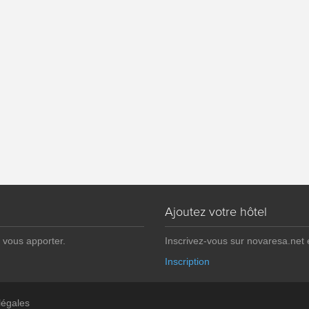
Ajoutez votre hôtel
 vous apporter.
Inscrivez-vous sur novaresa.net
Inscription
légales