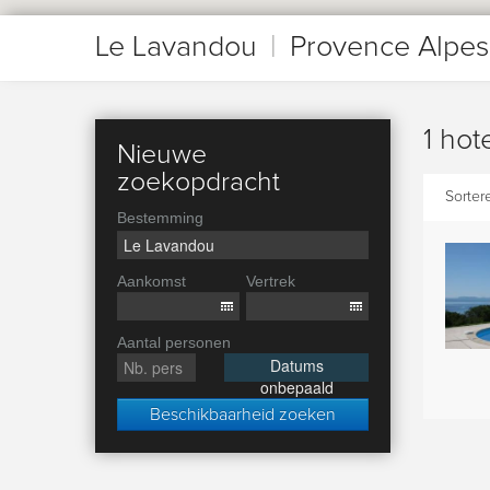
Le Lavandou
|
Provence Alpes
1 hot
Nieuwe
zoekopdracht
Sorter
Bestemming
Aankomst
Vertrek
Aantal personen
Datums
onbepaald
Beschikbaarheid zoeken