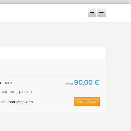
90,00 €
d'azur
vanaf
 vue mer, piscine
de kaart laten zien
Voir la fiche