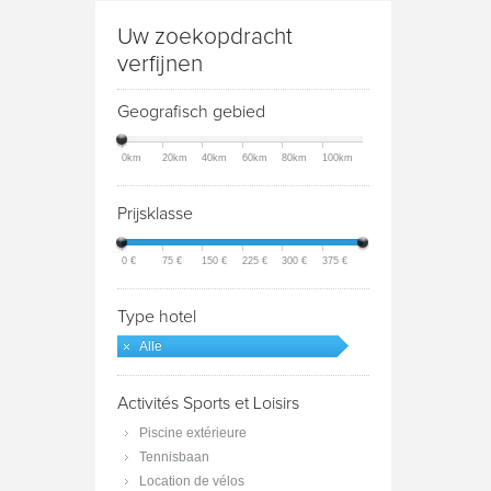
Uw zoekopdracht
verfijnen
Geografisch gebied
0km
20km
40km
60km
80km
100km
Prijsklasse
0 €
75 €
150 €
225 €
300 €
375 €
Type hotel
Alle
Activités Sports et Loisirs
Piscine extérieure
Tennisbaan
Location de vélos