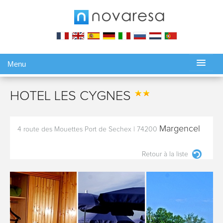
Menu
Gérer ma réservation
HOTEL LES CYGNES
Margencel
4 route des Mouettes Port de Sechex
|
74200
Retour à la liste