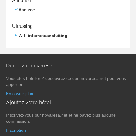
Situation
Aan zee
Uitrusting
Wifi-internetaansluiting
Découvrir novaresa.net
Vous êtes hôtelier ? découvrez ce que novaresa.net peut vous
apporter.
En savoir plus
Ajoutez votre hôtel
Inscrivez-vous sur novaresa.net et ne payez plus aucune
commission.
Inscription