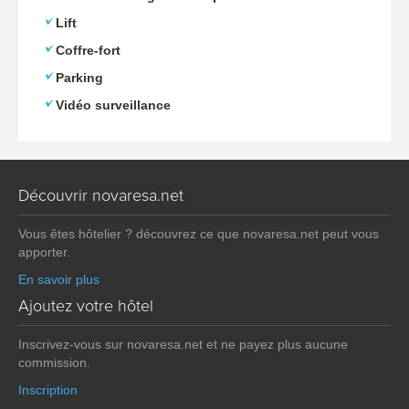
Lift
Coffre-fort
Parking
Vidéo surveillance
Découvrir novaresa.net
Vous êtes hôtelier ? découvrez ce que novaresa.net peut vous
apporter.
En savoir plus
Ajoutez votre hôtel
Inscrivez-vous sur novaresa.net et ne payez plus aucune
commission.
Inscription