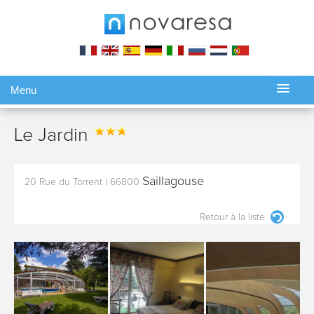
Menu
Gérer ma réservation
Le Jardin
Saillagouse
20 Rue du Torrent
|
66800
Retour à la liste