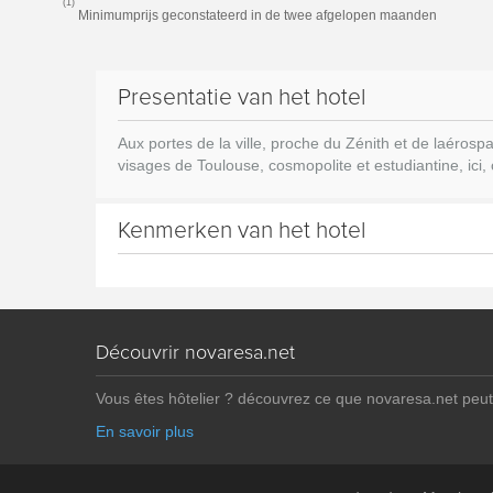
(1)
Minimumprijs geconstateerd in de twee afgelopen maanden
Presentatie van het hotel
Aux portes de la ville, proche du Zénith et de laéro
visages de Toulouse, cosmopolite et estudiantine, ici, o
Kenmerken van het hotel
Découvrir novaresa.net
Vous êtes hôtelier ? découvrez ce que novaresa.net peut
En savoir plus