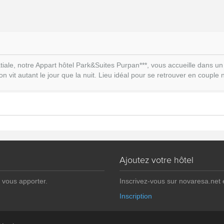
spatiale, notre Appart hôtel Park&Suites Purpan***, vous accueille dans
n vit autant le jour que la nuit. Lieu idéal pour se retrouver en couple n
Ajoutez votre hôtel
 vous apporter.
Inscrivez-vous sur novaresa.net
Inscription