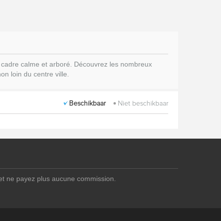
 un cadre calme et arboré. Découvrez les nombreux
on loin du centre ville.
Beschikbaar
Niet beschikbaar
 et ne payez plus aucune commission.