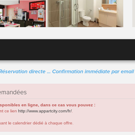
Réservation directe ... Confirmation immédiate par email 
 demandées
isponibles en ligne, dans ce cas vous pouvez :
ant ce lien
http://www.appartcity.com/fr/
.
ant le calendrier dédié à chaque offre.