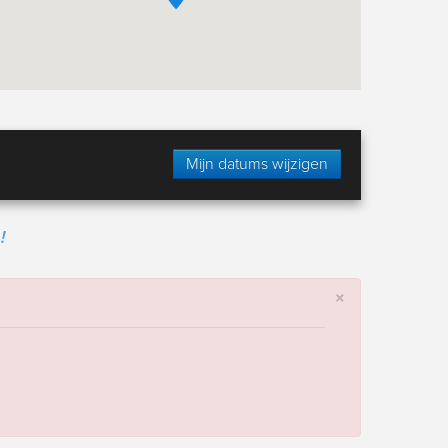
Mijn datums wijzigen
!
×