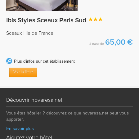
Ibis Styles Sceaux Paris Sud
Sceaux
|
Ile de France
65,00 €
à partir de
Plus d'infos sur cet établissement
Voir la fiche
Découvrir novaresa.net
Vous êtes hôtelier ? découvrez ce que novaresa.net peut vous
apporter.
En savoir plus
Ajoutez votre hôtel