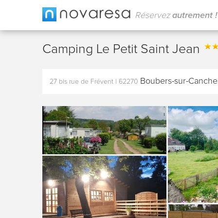
Réservez
autrement !
Camping Le Petit Saint Jean
Boubers-sur-Canche
27 bis rue de Frévent
|
62270