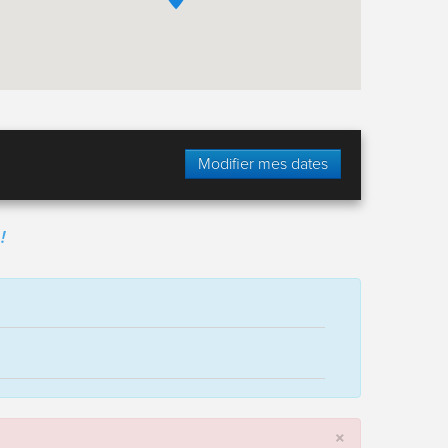
Modifier mes dates
!
×