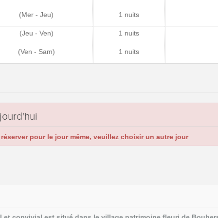
(Mer - Jeu)
1 nuits
(Jeu - Ven)
1 nuits
(Ven - Sam)
1 nuits
jourd'hui
réserver pour le jour même, veuillez choisir un autre jour
l
et convivial est situé dans le village patrimoine fleuri de Bouber