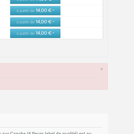
14,00 €
à partir de
*
14,00 €
à partir de
*
14,00 €
à partir de
*
×
s sur Canche (4 fleurs label de qualité) est au