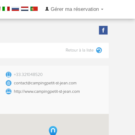
Gérer ma réservation
Retour à la liste
+33.321048520
contact@campingpetit-st-jean.com
http://www.campingpetit-st-jean.com