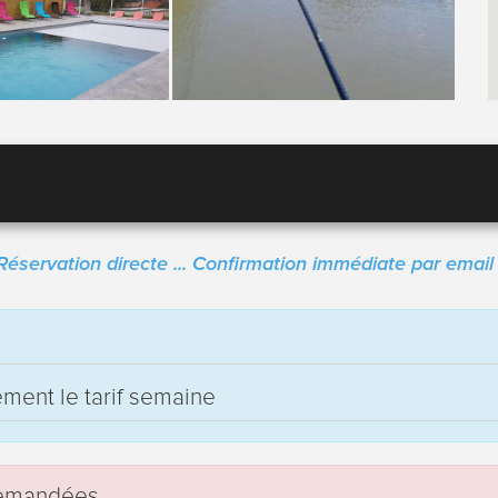
Réservation directe ... Confirmation immédiate par email 
uement le tarif semaine
 demandées