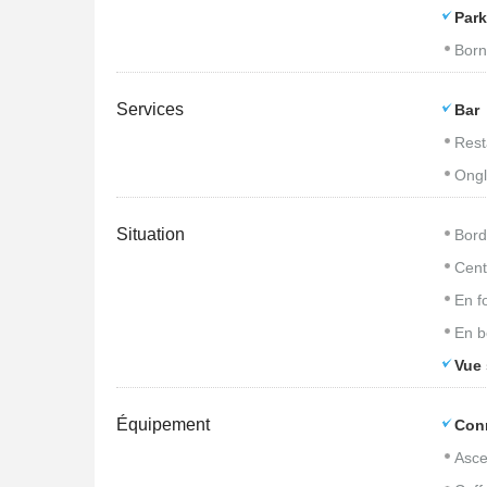
Park
Born
Services
Bar
Rest
Ongl
Situation
Bord
Cent
En f
En b
Vue 
Équipement
Con
Asce