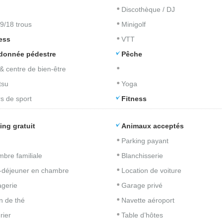
Discothèque / DJ
 9/18 trous
Minigolf
ess
VTT
donnée pédestre
Pêche
& centre de bien-être
tsu
Yoga
s de sport
Fitness
ing gratuit
Animaux acceptés
Parking payant
bre familiale
Blanchisserie
t-déjeuner en chambre
Location de voiture
gerie
Garage privé
n de thé
Navette aéroport
rier
Table d’hôtes