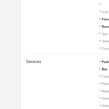
Golf
Fitn
Ran
Spa 
Shia
Cour
Services
Park
Bar
Cham
Peti
Baga
Salo
Voitu