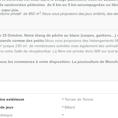
 de randonnées pédestres de 6 km ou 5 km accompagnées ou libre
 cœur joie.
 pêche privatif de 850 m². Nous vous proposons des jeux enfants, des ate
u 15 Octobre. Notre étang de pêche au blanc (carpes, gardons…) o
 grands comme des petits.
Nous vous proposons des hébergements Mob
² jusque 230 m², de
nombreuses activités mais également des animatio
 notre Salle de réception/bar. La fibre est arrivée donc Wifi sur tout le
 tous les commerces à votre disposition. La pisciculture de Monch
ine extérieure
Terrain de Tennis
 de jeux
Billard
iothèque