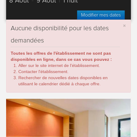
8 Août
-
9 Août
|
1 nuit
Modifier mes dates
×
Aucune disponibilité pour les dates
demandées
Toutes les offres de l'établissement ne sont pas
disponibles en ligne, dans ce cas vous pouvez :
Aller sur le site internet de l'établissement.
Contacter l'établissement.
Rechercher de nouvelles dates disponibles en
utilisant le calendrier dédié à chaque offre.