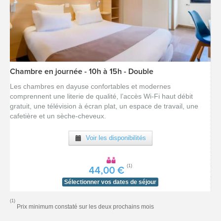
Chambre en journée - 10h à 15h - Double
[voir la fiche détail]
Les chambres en dayuse confortables et modernes
comprennent une literie de qualité, l’accès Wi-Fi haut débit
gratuit, une télévision à écran plat, un espace de travail, une
cafetière et un sèche-cheveux.
Voir les disponibilités
(1)
44,00 €
Sélectionner vos dates de séjour
(1)
Prix minimum constaté sur les deux prochains mois