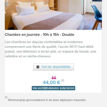
Chambre en journée - 10h à 15h - Double
[voir la fiche détail]
Les chambres en dayuse confortables et modernes
comprennent une literie de qualité, l’accès Wi-Fi haut débit
gratuit, une télévision à écran plat, un espace de travail, une
cafetière et un sèche-cheveux.
Voir les disponibilités
(1)
44,00 €
Uw verblijfsdatums selecteren
(1)
Minimumprijs geconstateerd in de twee afgelopen maanden