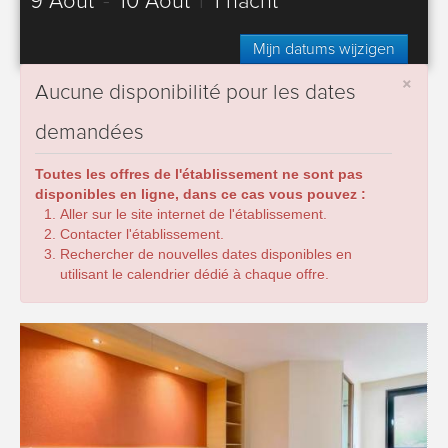
9 Août
-
10 Août
|
1 nacht
Mijn datums wijzigen
×
Aucune disponibilité pour les dates
demandées
Toutes les offres de l'établissement ne sont pas
disponibles en ligne, dans ce cas vous pouvez :
Aller sur le site internet de l'établissement.
Contacter l'établissement.
Rechercher de nouvelles dates disponibles en
utilisant le calendrier dédié à chaque offre.