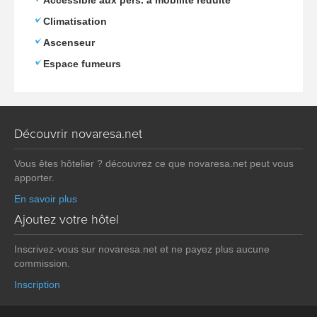
Accessible aux pers. à mobilité réduite
Climatisation
Ascenseur
Espace fumeurs
Découvrir novaresa.net
Vous êtes hôtelier ? découvrez ce que novaresa.net peut vous
apporter.
En savoir plus
Ajoutez votre hôtel
Inscrivez-vous sur novaresa.net et ne payez plus aucune
commission.
Inscription