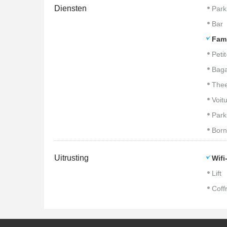
Diensten
Park
Bar
Fami
Peti
Baga
Thee
Voitu
Park
Born
Uitrusting
Wifi
Lift
Coffr