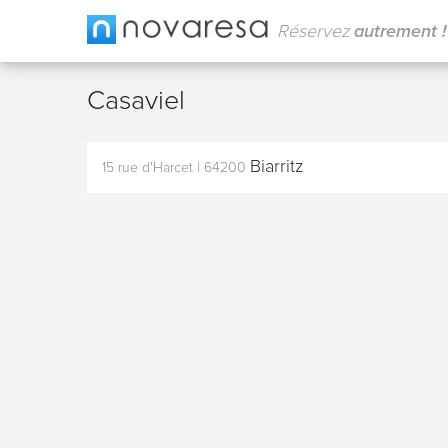
Réservez
autrement !
Casaviel
Biarritz
15 rue d'Harcet
|
64200