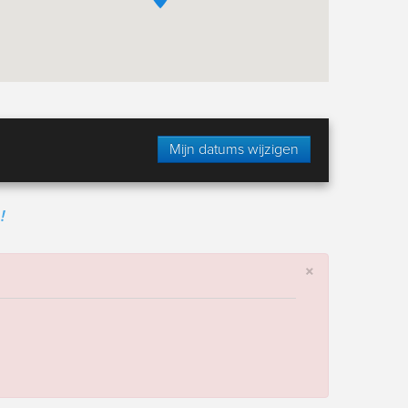
Mijn datums wijzigen
!
×