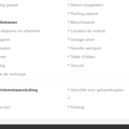
ing gratuit
Dieren toegelaten
Parking payant
liekamer
Blanchisserie
t-déjeuner en chambre
Location de voiture
gerie
Garage privé
salon
Navette aéroport
rier
Table d’hôtes
ing
Jacuzzi
e de recharge
-internetaansluiting
Geschikt voor gehandicapten
e-fort
Parking